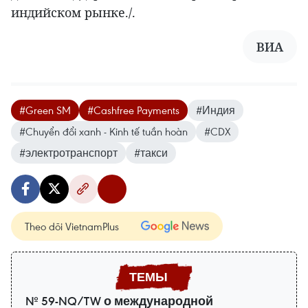
индийском рынке./.
ВИА
#Green SM
#Cashfree Payments
#Индия
#Chuyển đổi xanh - Kinh tế tuần hoàn
#CDX
#электротранспорт
#такси
Theo dõi VietnamPlus
№ 59-NQ/TW о международной