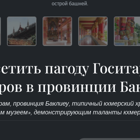
острой башней.
етить пагоду Госит
ров в провинции Ба
ам, провинция Баклиеу, типичный кхмерский 
м музеем», демонстрирующим таланты кхмерс