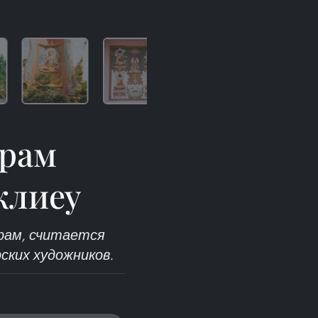
арам
клиеу
храм, считается
ких художников.