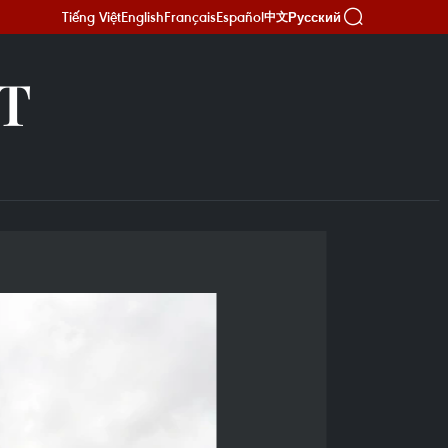
Tiếng Việt
English
Français
Español
Русский
中文
Т