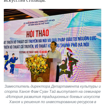
искусства столицы.
Заместитель директора Департамента культуры и
спорта Ханоя Фам Суан Тай выступает на семинаре
«История развития традиционных боевых искусств
Ханоя и решения по инвестированию ресурсов в