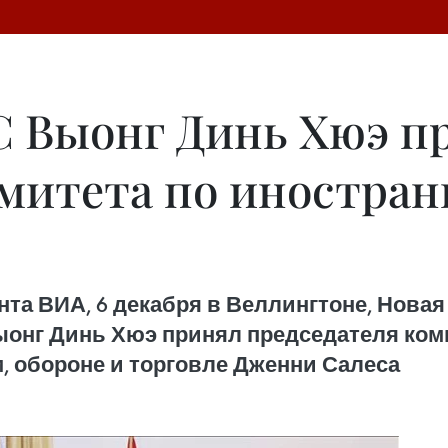
С Выонг Динь Хюэ п
омитета по иностра
а ВИА, 6 декабря в Веллингтоне, Новая
ыонг Динь Хюэ принял председателя ком
, обороне и торговле Дженни Салеса