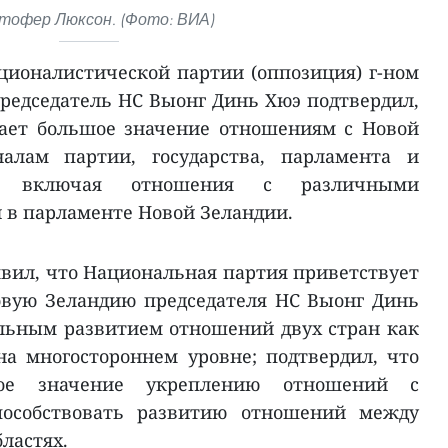
тофер Люксон. (Фото: ВИА)
ционалистической партии (оппозиция) г-ном
редседатель НС Выонг Динь Хюэ подтвердил,
дает большое значение отношениям с Новой
алам партии, государства, парламента и
и, включая отношения с различными
в парламенте Новой Зеландии.
явил, что Национальная партия приветствует
вую Зеландию председателя НС Выонг Динь
льным развитием отношений двух стран как
на многостороннем уровне; подтвердил, что
шое значение укреплению отношений с
особствовать развитию отношений между
бластях.