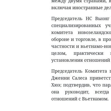
между двумя странами, 
включая иностранные дела
Председатель НС Выонг
специализированных у
комитета новозеландс
обороне и торговле, в п
частности и вьетнамо-нов
целом, практически 
установления отношений м
Председатель Комитета 
Дженни Салеса приветст
Хюэ; подтвердив, что па
она руководит, всегд
отношений с Вьетнамом.