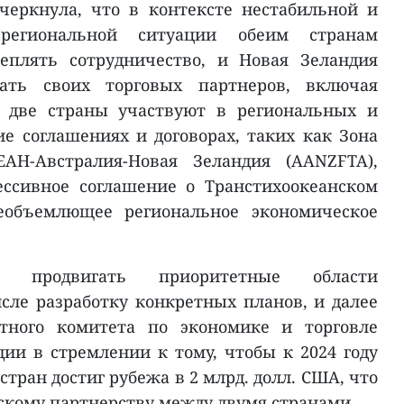
черкнула, что в контексте нестабильной и
егиональной ситуации обеим странам
еплять сотрудничество, и Новая Зеландия
ать своих торговых партнеров, включая
а две страны участвуют в региональных и
е соглашениях и договорах, таких как Зона
ЕАН-Австралия-Новая Зеландия (AANZFTA),
ссивное соглашение о Транстихоокеанском
сеобъемлющее региональное экономическое
сь продвигать приоритетные области
исле разработку конкретных планов, и далее
стного комитета по экономике и торговле
ии в стремлении к тому, чтобы к 2024 году
стран достиг рубежа в 2 млрд. долл. США, что
скому партнерству между двумя странами...