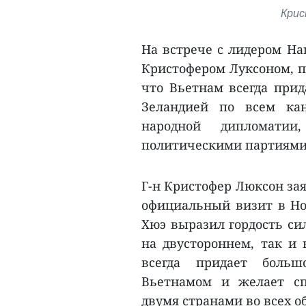
Крис
На встрече с лидером На
Кристофером Луксоном, п
что Вьетнам всегда при
Зеландией по всем кан
народной дипломати
политическими партиями 
Г-н Кристофер Люксон за
официальный визит в Но
Хюэ выразил гордость си
на двустороннем, так и 
всегда придает боль
Вьетнамом и желает сп
двумя странами во всех о