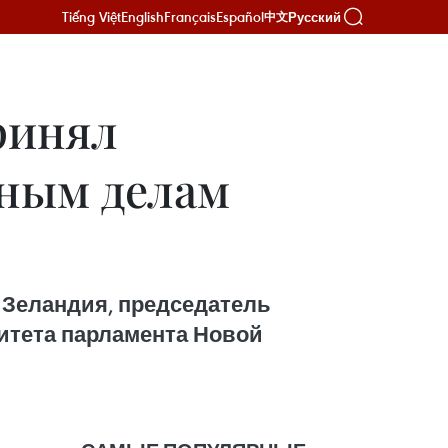
Tiếng Việt
English
Français
Español
Русский
中文
ринял
нным делам
 Зеландия, председатель
итета парламента Новой