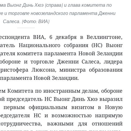
а Выонг Динь Хюэ (справа) и глава комитета по
е и торговле новозеландского парламента Дженни
Салеса. (Фото: ВИА)
спондента ВИА, 6 декабря в Веллингтоне,
датель Национального собрания (НС) Выонг
ателя комитета парламента Новой Зеландии
обороне и торговле Дженни Салеса, лидера
ристофера Люксона, министра образования
 парламента Новой Зеландии.
лем Комитета по иностранным делам, обороне
ой председатель НС Выонг Динь Хюэ выразил
 с первым официальным визитом в Новую
редседателя НС и возможностью напрямую
сотрудничества, важными для отношений