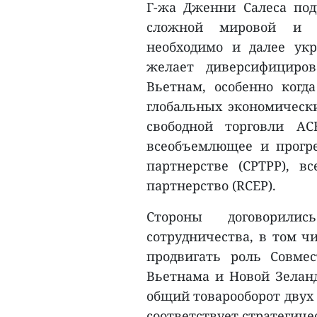
Г-жа Дженни Салеса под
сложной мировой и р
необходимо и далее укр
желает диверсифициров
Вьетнам, особенно когд
глобальных экономически
свободной торговли АС
всеобъемлющее и прогре
партнерстве (CPTPP), в
партнерство (RCEP).
Стороны договорили
сотрудничества, в том ч
продвигать роль Совме
Вьетнама и Новой Зеланд
общий товарооборот двух 
соответствует стратегиче