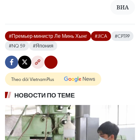
ВИА
#Премьер-министр Ле Минь Хынг
#JICA
#CPTPP
#NQ 59
#Япония
Theo dõi VietnamPlus
НОВОСТИ ПО ТЕМЕ