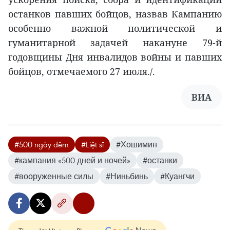
останков павших бойцов, назвав Кампанию
особенно важной политической и
гуманитарной задачей накануне 79-й
годовщины Дня инвалидов войны и павших
бойцов, отмечаемого 27 июля./.
ВИА
#500 ngày đêm
#Liệt sĩ
#Хошимин
#кампания «500 дней и ночей»
#останки
#вооруженные силы
#Ниньбинь
#Куангчи