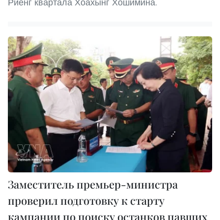
Риенг квартала Хоахынг Хошимина.
Заместитель премьер-министра
проверил подготовку к старту
кампании по поиску останков павших