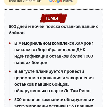
Theo dõi VietnamPlus
500 дней и ночей поиска останков павших
бойцов
В мемориальном комплексе Хамронг
начался отбор образцов для ДНК-
идентификации останков более 1 000
павших бойцов
В августе планируется провести
церемонию прощания и захоронения
останков павших бойцов,
обнаруженных в парке Ле Тхи Риенг
500-дневная кампания: обнаружены и
эксгумированы останки 1 563 павших