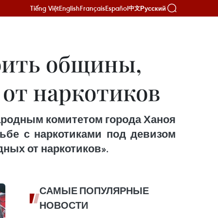
Tiếng Việt
English
Français
Español
Русский
中文
оить общины,
 от наркотиков
ародным комитетом города Ханоя
ьбе с наркотиками под девизом
ных от наркотиков».
САМЫЕ ПОПУЛЯРНЫЕ
НОВОСТИ