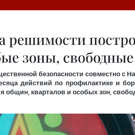
на решимости постр
бые зоны, свободные
щественной безопасности совместно с Н
есяца действий по профилактике и бор
 общин, кварталов и особых зон, свобод