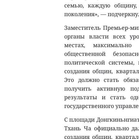
семью, каждую общину,
поколения», — подчеркну
Заместитель Премьер-мин
органы власти всех ур
местах, максимально
общественной безопас
политической системы, 
создания общин, квартал
Это должно стать обяза
получить активную под
результаты и стать од
государственного управле
С площади Донгкиньнгиат
Тхань Ча официально да
создания общин, квартал