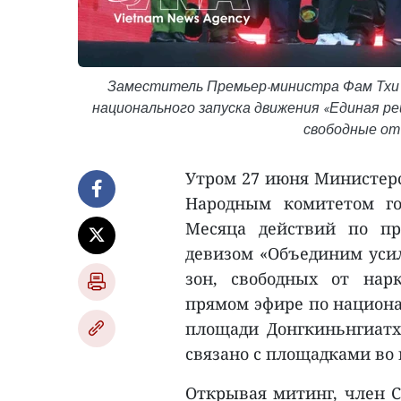
Заместитель Премьер-министра Фам Тхи 
национального запуска движения «Единая р
свободные от 
Утром 27 июня Министерс
Народным комитетом го
Месяца действий по пр
девизом «Объединим усил
зон, свободных от нар
прямом эфире по национа
площади Донгкиньнгиатх
связано с площадками во 
Открывая митинг, член С