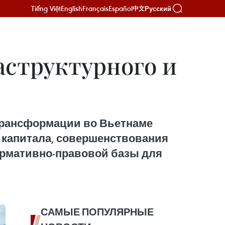
Tiếng Việt
English
Français
Español
Русский
中文
аструктурного и
трансформации во Вьетнаме
 капитала, совершенствования
рмативно-правовой базы для
САМЫЕ ПОПУЛЯРНЫЕ