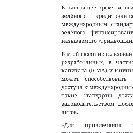
В настоящее время мног
зелёного кредитова
международным стандар
зелёного финансирова
называемого «гринвошинг
В этой связи использова
разработанных, в част
капитала (ICMA) и Иници
может способствовать
доступа к международным
такие стандарты дол
законодательством пос
актов.
«Для привлечения в