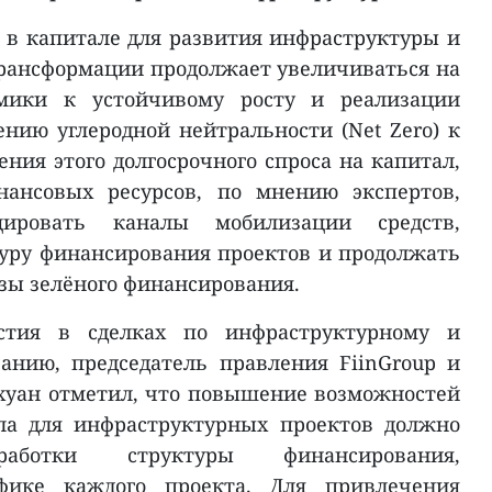
 в капитале для развития инфраструктуры и
рансформации продолжает увеличиваться на
мики к устойчивому росту и реализации
ению углеродной нейтральности (Net Zero) к
рения этого долгосрочного спроса на капитал,
ансовых ресурсов, по мнению экспертов,
цировать каналы мобилизации средств,
уру финансирования проектов и продолжать
зы зелёного финансирования.
стия в сделках по инфраструктурному и
анию, председатель правления FiinGroup и
 Тхуан отметил, что повышение возможностей
ла для инфраструктурных проектов должно
аботки структуры финансирования,
фике каждого проекта. Для привлечения