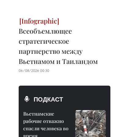
Всеобъемлющее
стратегическое
партнерство между
Вьетнамом и Таиландом
06/08/2026 00:30
ПОДКАСТ
Вьетнамские
рабочие отважно
спасли человека во
время