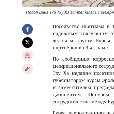
Посол Данг Тхи Тху Ха встретилась с губе
Посольство Вьетнама в 
надёжным связующим зв
деловым кругам Бурсы 
партнёров во Вьетнаме.
По сообщению корреспо
межрегионального сотруд
Тху Ха недавно посетил
губернатором Бурсы Эро
и заместителем председ
Джюнейтом Шенером 
сотрудничества между Бу
Бурса, расположенная на 