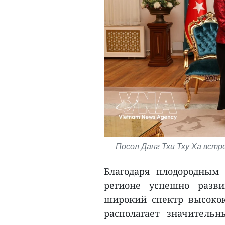
Посол Данг Тхи Тху Ха вст
Благодаря плодородным
регионе успешно разви
широкий спектр высокок
располагает значитель