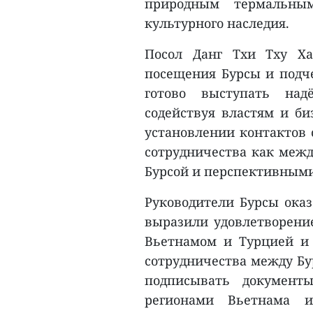
природным термальны
культурного наследия.
Посол Данг Тхи Тху Ха
посещения Бурсы и подче
готово выступать над
содействуя властям и би
установлении контактов 
сотрудничества как межд
Бурсой и перспективными
Руководители Бурсы ока
выразили удовлетворен
Вьетнамом и Турцией и
сотрудничества между Бу
подписывать документ
регионами Вьетнама и