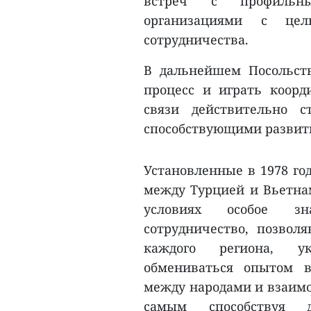
встреч с профильн
организациями с це
сотрудничества.
В дальнейшем Посольст
процесс и играть коор
связи действительно с
способствующими развит
Установленные в 1978 го
между Турцией и Вьетнам
условиях особое зн
сотрудничество, позвол
каждого региона, укр
обмениваться опытом в
между народами и взаимо
самым способствуя д