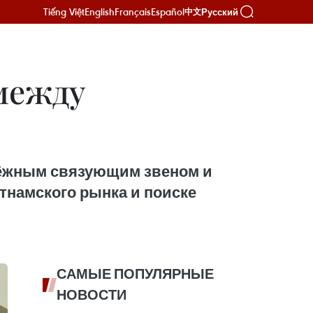
Tiếng Việt
English
Français
Español
Русский
中文
между
дёжным связующим звеном и
тнамского рынка и поиске
САМЫЕ ПОПУЛЯРНЫЕ
НОВОСТИ