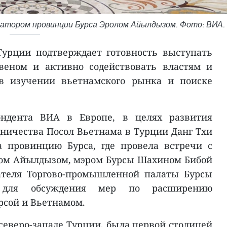
рнатором провинции Бурса Эролом Айылдызом. Фото: ВИА.
Турции подтверждает готовность выступать
еном и активно содействовать властям и
в изучении вьетнамского рынка и поиске
ндента ВИА в Европе, в целях развития
ничества Посол Вьетнама в Турции Данг Тхи
а провинцию Бурса, где провела встречи с
лом Айылдызом, мэром Бурсы Шахином Бибой
ателя Торгово-промышленной палаты Бурсы
для обсуждения мер по расширению
рсой и Вьетнамом.
северо-западе Турции, была первой столицей