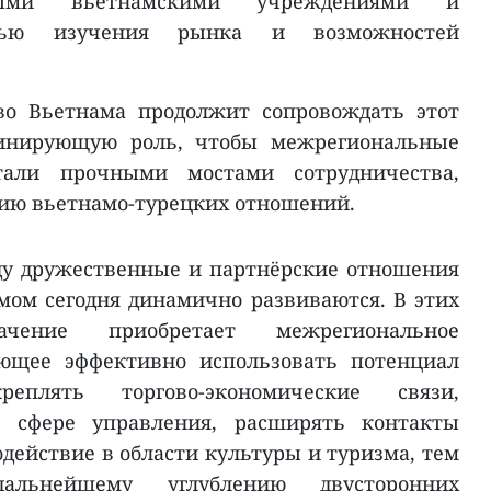
ыми вьетнамскими учреждениями и
лью изучения рынка и возможностей
во Вьетнама продолжит сопровождать этот
динирующую роль, чтобы межрегиональные
тали прочными мостами сотрудничества,
ию вьетнамо-турецких отношений.
ду дружественные и партнёрские отношения
ом сегодня динамично развиваются. В этих
ачение приобретает межрегиональное
яющее эффективно использовать потенциал
еплять торгово-экономические связи,
 сфере управления, расширять контакты
действие в области культуры и туризма, тем
альнейшему углублению двусторонних