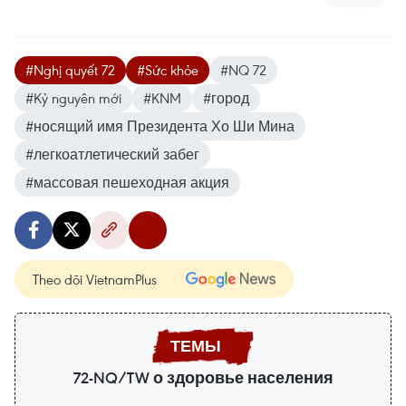
#Nghị quyết 72
#Sức khỏe
#NQ 72
#Kỷ nguyên mới
#KNM
#город
#носящий имя Президента Хо Ши Мина
#легкоатлетический забег
#массовая пешеходная акция
Theo dõi VietnamPlus
72-NQ/TW о здоровье населения