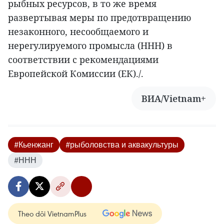
рыбных ресурсов, в то же время
развертывая меры по предотвращению
незаконного, несообщаемого и
нерегулируемого промысла (ННН) в
соответствии с рекомендациями
Европейской Комиссии (ЕК)./.
ВИА/Vietnam+
#Кьенжанг
#рыболовства и аквакультуры
#ННН
Theo dõi VietnamPlus