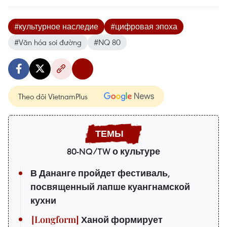
#культурное наследие
#цифровая эпоха
#Văn hóa soi đường
#NQ 80
Theo dõi VietnamPlus
80-NQ/TW о культуре
В Дананге пройдет фестиваль,
посвященный лапше куангнамской
кухни
Ханой формирует