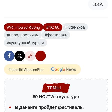
ВИА
#Văn hóa soi đường
#NQ 80
#Кханьхоа
#народность чам
#фестиваль
#культурный туризм
Theo dõi VietnamPlus
80-NQ/TW о культуре
В Дананге пройдет фестиваль,