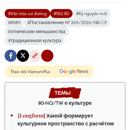
#Văn hóa soi đường
#NQ 80
#Kỷ nguyên mới
#KNM
#Постановление № 269/2026/NĐ-CP
#этнические меньшинства
#традиционная культура
Theo dõi VietnamPlus
80-NQ/TW о культуре
Ханой формирует
культурное пространство с расчётом