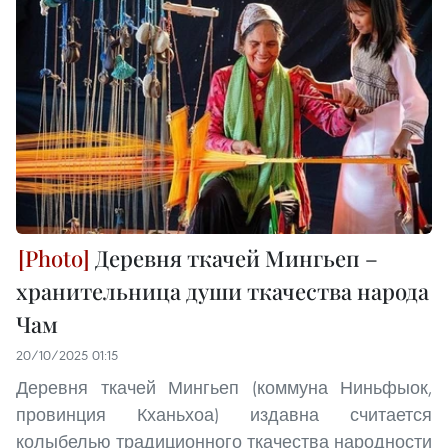
Деревня ткачей Мингьеп –
хранительница души ткачества народа
Чам
20/10/2025 01:15
Деревня ткачей Мингьеп (коммуна Ниньфыок,
провинция Кханьхоа) издавна считается
колыбелью традиционного ткачества народности