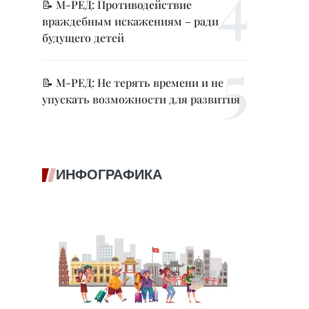
📝 М-РЕД: Противодействие
враждебным искажениям – ради
будущего детей
📝 М-РЕД: Не терять времени и не
упускать возможности для развития
ИНФОГРАФИКА