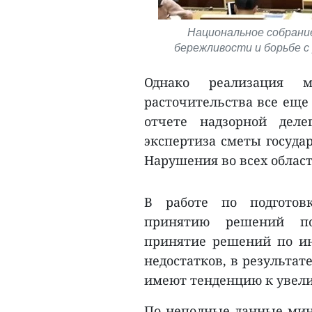
Национальное собрание
бережливости и борьбе с 
Однако реализация 
расточительства все еще
отчете надзорной деле
экспертиза сметы госуда
Нарушения во всех област
В работе по подготовк
принятию решений по
принятие решений по и
недостатков, в результат
имеют тенденцию к увели
По неполные данные мини