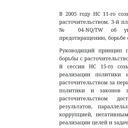
В 2005 году НС 11-го со
расточительством. 3-й п
№ 04-NQ/TW об укре
предотвращению, борьбе 
Руководящий принцип п
борьбы с расточительств
й сессии НС 15-го соз
реализации политики 
расточительством за пери
политики и законов 
расточительством до
результатов, параллел
коррупцией, негативны
реализации целей и задач