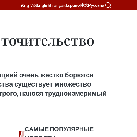
Tiếng Việt
English
Français
Español
Русский
中文
сточительство
упцией очень жестко борются
ьства существует множество
строго, нанося трудноизмеримый
САМЫЕ ПОПУЛЯРНЫЕ