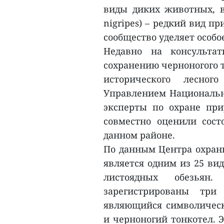
виды диких животных, в 
nigripes) – редкий вид п
сообщество уделяет особо
Недавно на консульта
сохранению черноногого т
исторического лесног
Управлением Национально
эксперты по охране при
совместно оценили сост
данном районе.
По данным Центра охраны
является одним из 25 ви
листоядных обезья
зарегистрированы три
являющийся символическ
и черноногий тонкотел. 