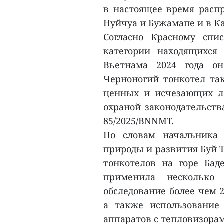
в настоящее время распр
Нуйчуа и Бужамапе и в К
Согласно Красному спи
категории находящихся
Вьетнама 2024 года о
Черноногий тонкотел так
ценных и исчезающих л
охраной законодательств
85/2025/BNNMT.
По словам начальника 
природы и развития Буй Т
тонкотелов на горе Бад
применила несколько
обследование более чем 
а также использование
аппаратов с тепловизора