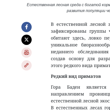
Естественная лесная среда с богатой кор
развития популяции ч
В естественной лесной 
зафиксированы группы ч
обитают здесь, ловко п
уникальное биоразнообр
недавнего обследовани
создав основу для разр
этого редкого вида прима
Редкий вид приматов
Гора Баден является
направлением провин
естественной лесной эко
В естественных лесах г