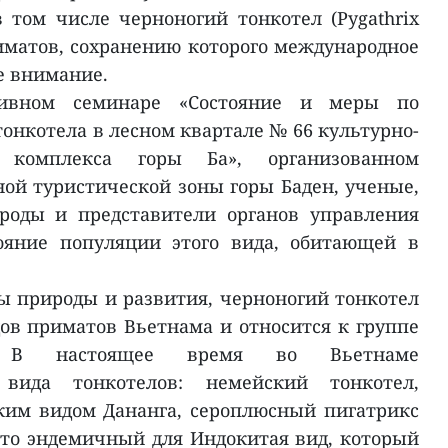
том числе черноногий тонкотел (Pygathrix
риматов, сохранению которого международное
е внимание.
тивном семинаре «Состояние и меры по
онкотела в лесном квартале № 66 культурно-
о комплекса горы Ба», организованном
й туристической зоны горы Баден, ученые,
роды и представители органов управления
ояние популяции этого вида, обитающей в
 природы и развития, черноногий тонкотел
дов приматов Вьетнама и относится к группе
н. В настоящее время во Вьетнаме
 вида тонкотелов: немейский тонкотел,
им видом Дананга, сероплюсный пигатрикс
Это эндемичный для Индокитая вид, который