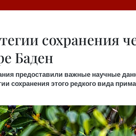
атегии сохранения ч
ре Баден
ания предоставили важные научные данн
гии сохранения этого редкого вида прима