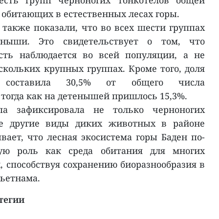
сть групп черноногих тонкотелов общей
 обитающих в естественных лесах горы.
 также показали, что во всех шести группах
ныши. Это свидетельствует о том, что
сть наблюдается во всей популяции, а не
скольких крупных группах. Кроме того, доля
й составила 30,5% от общего числа
 тогда как на детенышей пришлось 15,3%.
ппа зафиксировала не только черноногих
ие другие виды диких животных в районе
вает, что лесная экосистема горы Баден по-
ую роль как среда обитания для многих
 способствуя сохранению биоразнообразия в
Вьетнама.
тегии