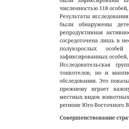
были зафиксированы ше
численностью 118 особей,
Результаты исследования
были обнаружены дете
репродуктивная активно
сосредоточена лишь в не
полувзрослых особе
зафиксированных особей,
Исследовательская гру
тонкотелов, но и мног
обследования. Это показы
прежнему играет важн
местных видов животных,
регионе Юго-Восточного 
Совершенствование стра