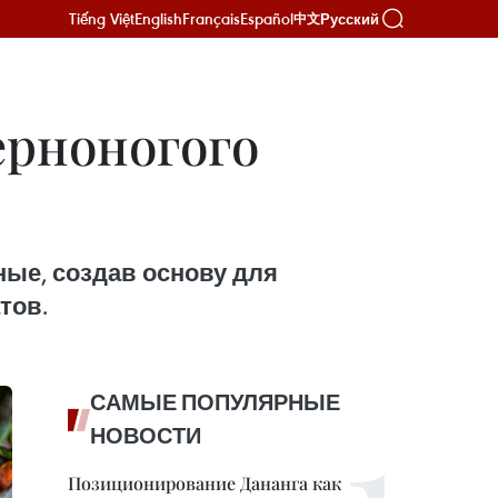
Tiếng Việt
English
Français
Español
Русский
中文
ерноногого
ые, создав основу для
тов.
САМЫЕ ПОПУЛЯРНЫЕ
НОВОСТИ
Позиционирование Дананга как