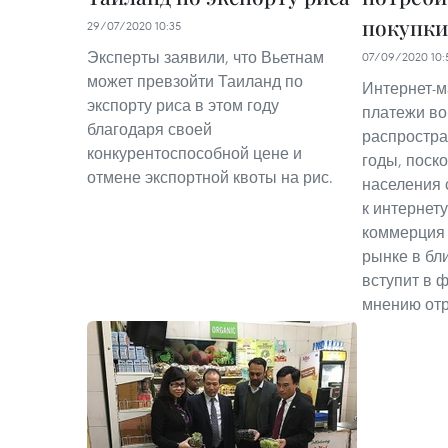
покупки
29/07/2020 10:35
Эксперты заявили, что Вьетнам
07/09/2020 10:
может превзойти Таиланд по
Интернет-м
экспорту риса в этом году
платежи во
благодаря своей
распростр
конкурентоспособной цене и
годы, поск
отмене экспортной квоты на рис.
населения 
к интернету
коммерция
рынке в б
вступит в ф
мнению отр