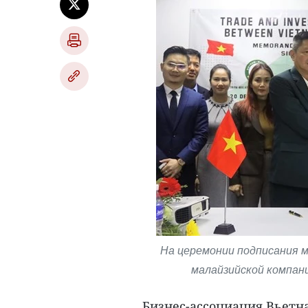
На церемонии подписания м
малайзийской компание
Бизнес-ассоциация Вьетн