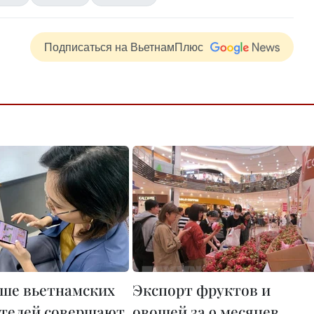
Подписаться на ВьетнамПлюс
ьше вьетнамских
Экспорт фруктов и
телей совершают
овощей за 9 месяцев