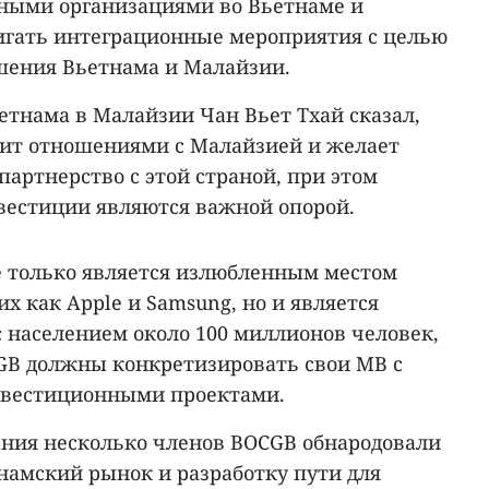
ными организациями во Вьетнаме и
игать интеграционные мероприятия с целью
ошения Вьетнама и Малайзии.
етнама в Малайзии Чан Вьет Тхай сказал,
жит отношениями с Малайзией и желает
партнерство с этой страной, при этом
нвестиции являются важной опорой.
не только является излюбленным местом
х как Apple и Samsung, но и является
населением около 100 миллионов человек,
CGB должны конкретизировать свои МВ с
нвестиционными проектами.
ния несколько членов BOCGB обнародовали
намский рынок и разработку пути для