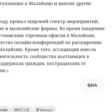
ступающих в Малайзию и многие другие
году, провел широкий спектр мероприятий,
ие и малазийские фирмы. Во время пандемии
ьетнамским торговым офисом в Малайзии,
жество онлайн-конференций по расширению
Малайзию. Кроме того, ассоциация внесла
еятельность сообщества вьетнамцев в
ддержала граждан, пострадавших от
е./.
ВИА
тнам
#BOCGB
Vietnam