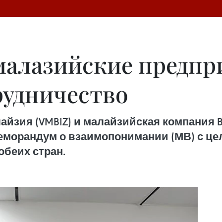
малазийские предпр
рудничество
зия (VMBIZ) и малайзийская компания Blue
Меморандум о взаимопонимании (МВ) с ц
беих стран.