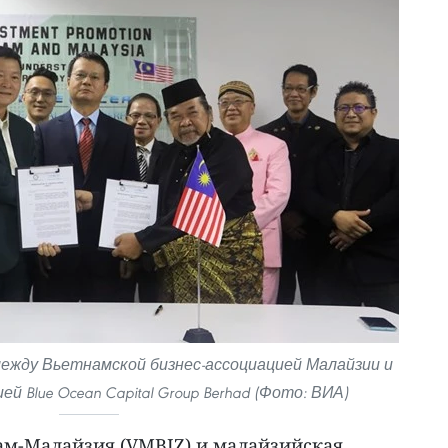
ежду Вьетнамской бизнес-ассоциацией Малайзии и
й Blue Ocean Capital Group Berhad (Фото: ВИА)
ам-Малайзия (VMBIZ) и малайзийская