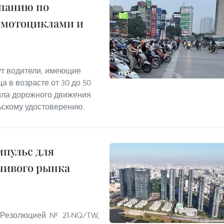
мпанию по
 мотоциклами и
т водители, имеющие
а в возрасте от 30 до 50
ила дорожного движения
ьскому удостоверению.
пульс для
чивого рынка
 Резолюцией № 21-NQ/TW,