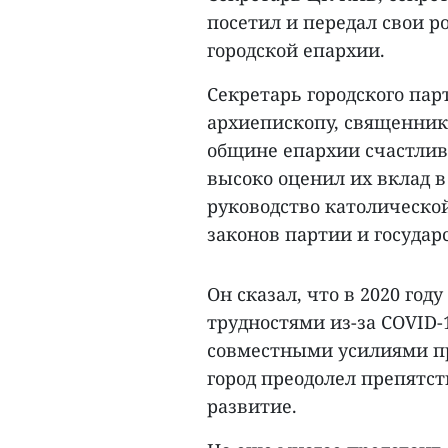
посетил и передал свои 
городской епархии.
Секретарь городского па
архиепископу, священник
общине епархии счастливо
высоко оценил их вклад в
руководство католическо
законов партии и государ
Он сказал, что в 2020 год
трудностями из-за COVID-
совместными усилиями пр
город преодолел препятс
развитие.