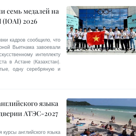
и семь медалей на
(IOAI) 2026
овки кадров сообщило, что
орной Вьетнама завоевали
кусственному интеллекту
та в Астане (Казахстан).
отые, одну серебряную и
английского языка
ддверии АТЭС-2027
я курсы английского языка