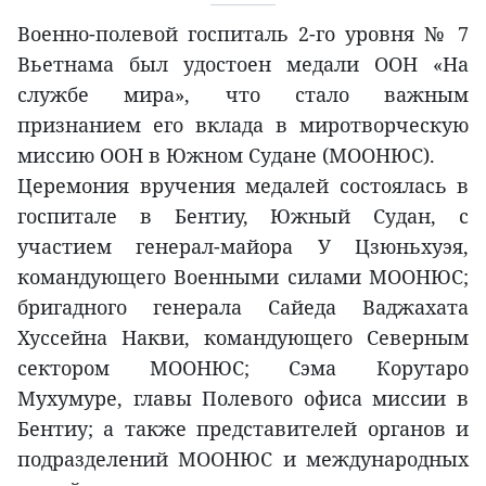
Военно-полевой госпиталь 2-го уровня № 7
Вьетнама был удостоен медали ООН «На
службе мира», что стало важным
признанием его вклада в миротворческую
миссию ООН в Южном Судане (МООНЮС).
Церемония вручения медалей состоялась в
госпитале в Бентиу, Южный Судан, с
участием генерал-майора У Цзюньхуэя,
командующего Военными силами МООНЮС;
бригадного генерала Сайеда Ваджахата
Хуссейна Накви, командующего Северным
сектором МООНЮС; Сэма Корутаро
Мухумуре, главы Полевого офиса миссии в
Бентиу; а также представителей органов и
подразделений МООНЮС и международных