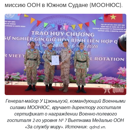
миссию ООН в Южном Судане (МООНЮС).
Генерал-майор У Цзюньхуэй, командующий Военными
силами МООНЮС, вручает директору госпиталя
сертификат о награждении Военно-полевого
госпиталя 2-го уровня № 7 Вьетнама Медалью ООН
«За службу миру». Источник: qdnd.vn.