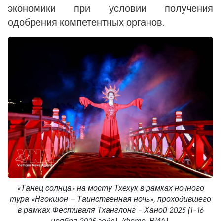
экономики при условии получения
одобрения компетентных органов.
«Танец солнца» на мосту Тхехук в рамках ночного
тура «Нгокшон — Таинственная ночь», проходившего
в рамках Фестиваля Тханглонг – Ханой 2025 (1–16
ноября 2025 года). (Фото: ВИА).