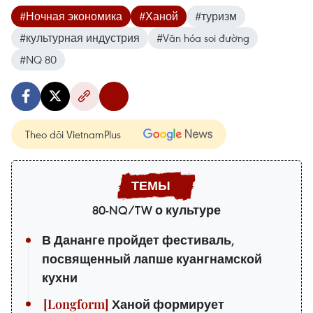
#Ночная экономика
#Ханой
#туризм
#культурная индустрия
#Văn hóa soi đường
#NQ 80
Theo dõi VietnamPlus
80-NQ/TW о культуре
В Дананге пройдет фестиваль,
посвященный лапше куангнамской
кухни
Ханой формирует