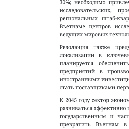
30%; необходимо привл
исследовательских, пр
региональных штаб-ква
Вьетнаме центров иссл
ведущих мировых технол
Резолюция также пред
локализации в ключев
планируется обеспечит
предприятий в произво
иностранными инвестици
стать поставщиками перв
К 2045 году сектор экон
развиваться эффективно и
государственным и час
превратить Вьетнам в