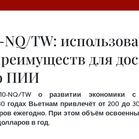
-NQ/TW: использов
реимуществ для до
ю ПИИ
-NQ/TW о развитии экономики с 
030 годах Вьетнам привлечёт от 200 до 
аров ежегодно. При этом объём освоенны
олларов в год.