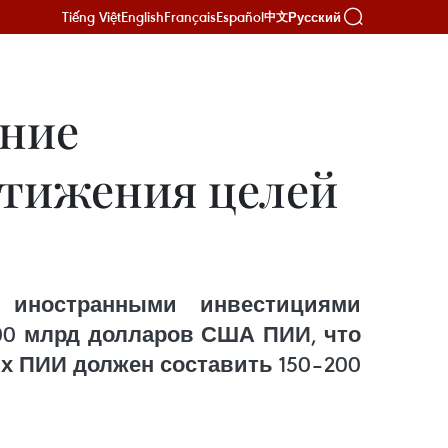
Tiếng Việt
English
Français
Español
Русский
中文
ание
стижения целей
иностранными инвестициями
300 млрд долларов США ПИИ, что
х ПИИ должен составить 150–200