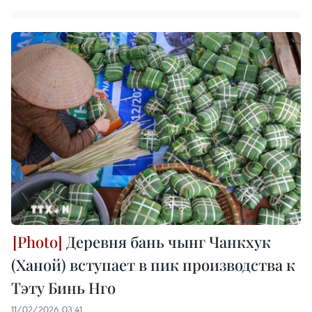
Деревня бань чынг Чанкхук
(Ханой) вступает в пик производства к
Тэту Бинь Нго
11/02/2026 03:41