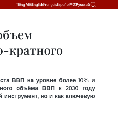
Tiếng Việt
English
Français
Español
Русский
中文
 объем
0-кратного
ста ВВП на уровне более 10% и
тного объёма ВВП к 2030 году
 инструмент, но и как ключевую