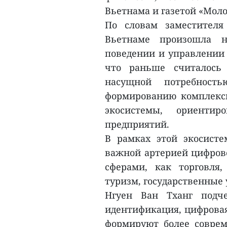
Вьетнама и газетой «Мол
По словам заместителя
Вьетнаме произошла н
поведении и управлении 
что раньше считалось
насущной потребность
формированию комплексн
экосистемы, ориенти
предприятий.
В рамках этой экосист
важной артерией цифров
сферами, как торговля, 
туризм, государственные
Нгуен Ван Тханг подч
идентификация, цифровая
формируют более совре