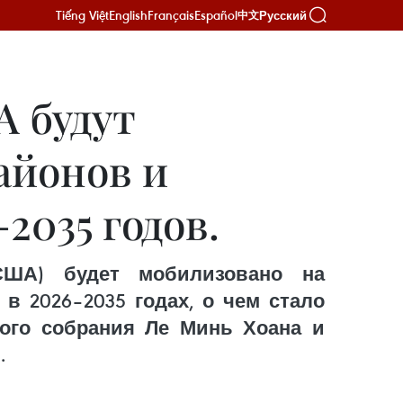
Tiếng Việt
English
Français
Español
Русский
中文
А будут
айонов и
2035 годов.
США) будет мобилизовано на
в 2026–2035 годах, о чем стало
ного собрания Ле Минь Хоана и
.