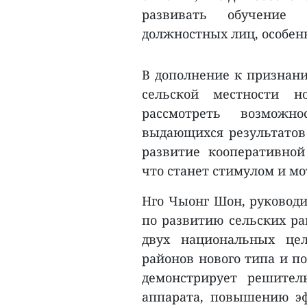
развивать обучение
должностных лиц, особен
В дополнение к признан
сельской местности 
рассмотреть возможн
выдающихся результатов 
развитие кооперативно
что станет стимулом и м
Нго Чыонг Шон, руководи
по развитию сельских ра
двух национальных це
районов нового типа и п
демонстрирует решите
аппарата, повышению эф