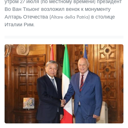
утром 27 июля (по местному времени) президент
Во Ван Тхыонг возложил венок к монументу
Алтарь Отечества (Altare della Patria) в столице
Италии Рим.