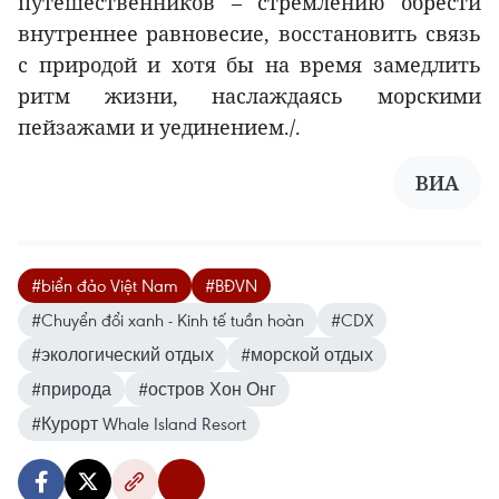
путешественников – стремлению обрести
внутреннее равновесие, восстановить связь
с природой и хотя бы на время замедлить
ритм жизни, наслаждаясь морскими
пейзажами и уединением./.
ВИА
#biển đảo Việt Nam
#BĐVN
#Chuyển đổi xanh - Kinh tế tuần hoàn
#CDX
#экологический отдых
#морской отдых
#природа
#остров Хон Онг
#Курорт Whale Island Resort