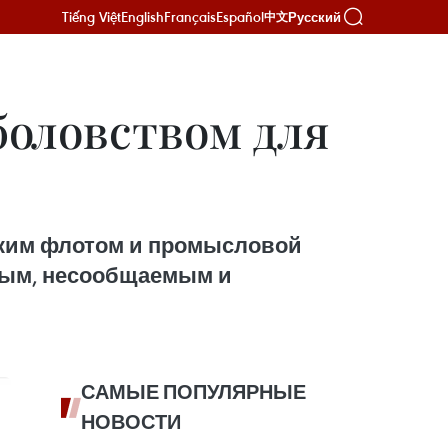
Tiếng Việt
English
Français
Español
Русский
中文
боловством для
цким флотом и промысловой
нным, несообщаемым и
САМЫЕ ПОПУЛЯРНЫЕ
НОВОСТИ