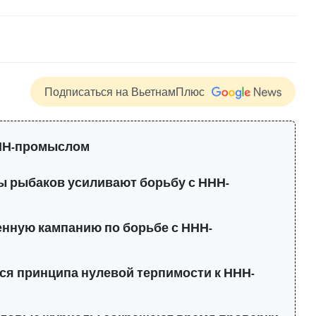
Подписаться на ВьетнамПлюс
НН-промыслом
 рыбаков усиливают борьбу с ННН-
енную кампанию по борьбе с ННН-
ся принципа нулевой терпимости к ННН-