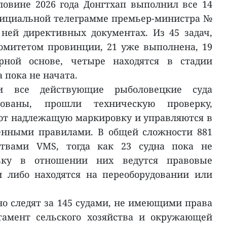
овине 2026 года Донгтхап выполнил все 14
фициальной телеграмме премьер-министра №
 ней директивных документах. Из 45 задач,
митетом провинции, 21 уже выполнена, 19
рной основе, четыре находятся в стадии
 пока не начата.
и все действующие рыболовецкие суда
рованы, прошли техническую проверку,
ют надлежащую маркировку и управляются в
ленными правилами. В общей сложности 881
ствами VMS, тогда как 23 судна пока не
льку в отношении них ведутся правовые
и либо находятся на переоборудовании или
о следят за 145 судами, не имеющими права
тамент сельского хозяйства и окружающей