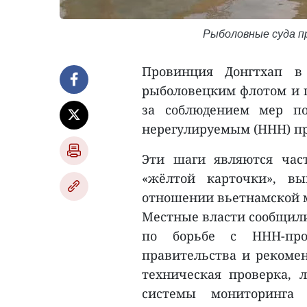
Рыболовные суда п
Провинция Донгтхап в
рыболовецким флотом и п
за соблюдением мер п
нерегулируемым (ННН) п
Эти шаги являются час
«жёлтой карточки», вы
отношении вьетнамской 
Местные власти сообщили
по борьбе с ННН-про
правительства и рекомен
техническая проверка, 
системы мониторинга 