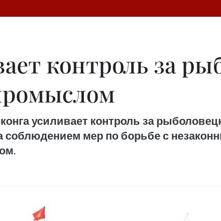
вает контроль за ры
промыслом
еконга усиливает контроль за рыболове
за соблюдением мер по борьбе с незако
ом.