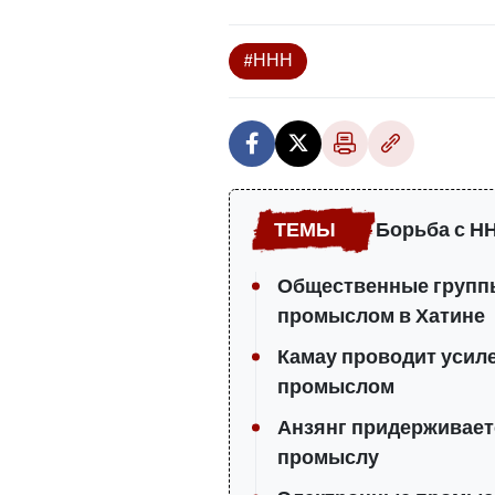
#ННН
Борьба с Н
Общественные группы
промыслом в Хатине
Камау проводит усил
промыслом
Анзянг придерживает
промыслу