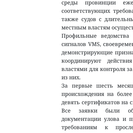
среды провинции еже
соответствующих требов
также судов с длительн
местным властям осущест
Профильные ведомства 
сигналов VMS, своевреме
демонстрирующие призна
координируют действ
властями для контроля з
из них.
За первые шесть месяц
происхождения на более
девять сертификатов на 
Все заявки были об
документации улова и пр
требованиям к просл