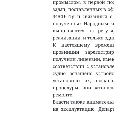
промыслом, в первой пол
задач, поставленных в о
34/CD-TTg и связанных с
порученных Народным ко
выполняются на регуля
реализации, и только одна
К настоящему времен
провинции зарегистри
получили лицензии, име
соответствии с установ
судно оснащено устрой
установили их, поско
процедуры, они затонул
ремонте.
Власти также внимательн
на эксплуатацию. Депар