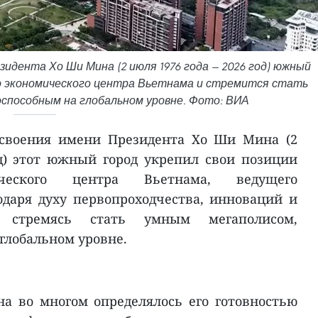
идента Хо Ши Мина (2 июля 1976 года — 2026 год) южный
го экономического центра Вьетнама и стремится стать
способным на глобальном уровне. Фото: ВИА
исвоения имени Президента Хо Ши Мина (2
од) этот южный город укрепил свои позиции
ического центра Вьетнама, ведущего
даря духу первопроходчества, инноваций и
о стремясь стать умным мегаполисом,
глобальном уровне.
а во многом определялось его готовностью