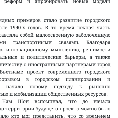
 реформ и апробировать новые модели
ядных примеров стало развитие городского
ле 1990-х годов. В то время южная часть
тавляла собой малоосвоенную заболоченную
ми транспортными связями. Благодаря
ию, инновационному мышлению, решимости
нальные и политические барьеры, а также
ничеству с иностранными партнерами город
Вьетнаме проект современного городского
рорывом в городском планировании и
ил начало новому подходу к рыночно
тию и мобилизации общественных ресурсов.
т Нам Шон вспоминал, что до начала
 до территории будущего проекта можно было
мало кто мог представить, что со временем