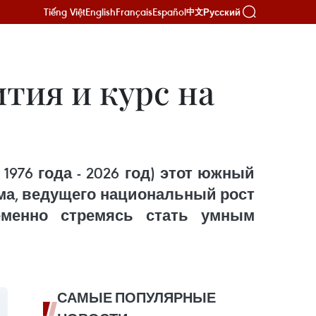
Tiếng Việt
English
Français
Español
Русский
中文
тия и курс на
976 года - 2026 год) этот южный
ма, ведущего национальный рост
еменно стремясь стать умным
САМЫЕ ПОПУЛЯРНЫЕ