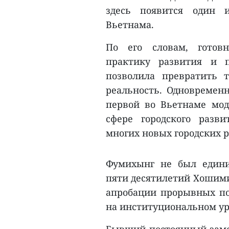
здесь появится один 
Вьетнама.
По его словам, готов
практику развития и п
позволила превратить т
реальность. Одновременн
первой во Вьетнаме моде
сфере городского разв
многих новых городских р
Фумихынг не был едини
пяти десятилетий Хошими
апробации прорывных по
на институциональном уро