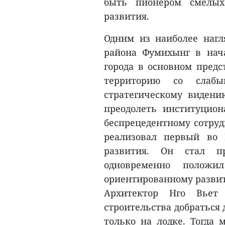
быть пионером смелых
развития.
Одним из наиболее нагл
района Фумихынг в нача
города в основном предс
территорию со слабы
стратегическому виден
преодолеть институцио
беспрецедентному сотруд
реализовал первый во 
развития. Он стал п
одновременно полож
ориентированному разви
Архитектор Нго Вье
строительства добраться
только на лодке. Тогда 