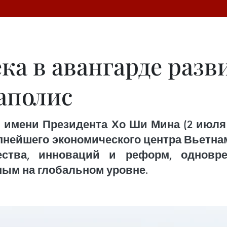
а в авангарде разви
аполис
 имени Президента Хо Ши Мина (2 июля 1
упнейшего экономического центра Вьетна
чества, инноваций и реформ, одновр
ным на глобальном уровне.