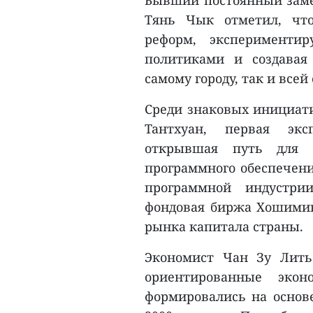
Бывший постоянный замес
Тянь Чык отметил, что
реформ, эксперименти
политиками и создавая
самому городу, так и всей
Среди знаковых инициати
Тантхуан, первая эксп
открывшая путь для 
программного обеспечени
программной индустри
фондовая биржа Хошимин
рынка капитала страны.
Экономист Чан Зу Лить
ориентированные экон
формировались на основ