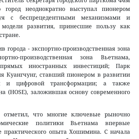
титель секретаря городского парткома Фам
 город неоднократно выступал пионером
руя с беспрецедентными механизмами и
 модели развития, принесшие пользу как
 стране.
в города - экспортно-производственная зона
ортно-производственная зона Вьетнама,
прямых иностранных инвестиций; Парк
я Куангчунг, ставший пионером в развитии
и и цифровой трансформации; а также
а (HOSE), заложившая основу современного
 отметил, что многие ключевые рыночно
омические политики Вьетнама впервые
е практического опыта Хошимина. С начала