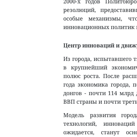
2000-х годов Политбюр
резолюций, предостави
особые механизмы, чт
инновационных политик и
Центр инноваций и движ
Из города, испытавшего 
в крупнейший экономич
полюс роста. После расш
года экономика города, 
донгов - почти 114 млрд
ВВП страны и почти треть
Модель развития горо
технологий, инноваци
ожидается, станут осн