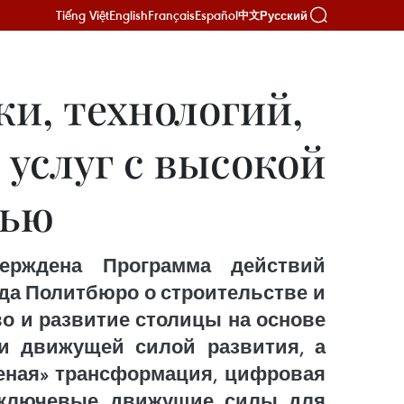
Tiếng Việt
English
Français
Español
Русский
中文
и, технологий,
услуг с высокой
тью
ерждена Программа действий
ода Политбюро о строительстве и
о и развитие столицы на основе
 и движущей силой развития, а
леная» трансформация, цифровая
к ключевые движущие силы для