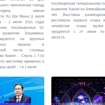
посвящённая генеральному п
ного присвоения городу
развития Ханоя на ближайшие
н–Зядинь имени
лет. Выставка размещен
нта Хо Ши Мина (2 июля
вестибюле первого этажа 
да – 2 июля 2026 года)
четвёртом этаже музе
ения, посвящённые 50-
продлится с 29 июня по
 развитию Хошимина,
августа.
рируются на крупных
ронных экранах в
льной части столицы
ки Корея – Сеула с 7:00
 (по местному времени) в
вух дней – 1 и 2 июля.