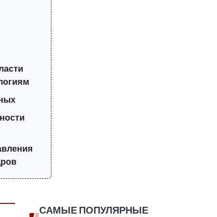
ласти
ологиям
нных
сности
авления
дров
САМЫЕ ПОПУЛЯРНЫЕ