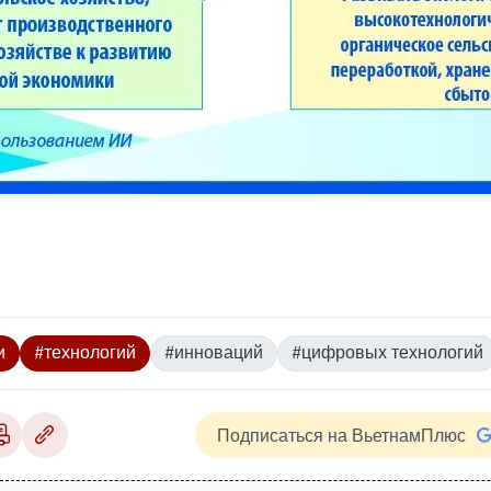
и
#технологий
#инноваций
#цифровых технологий
Подписаться на ВьетнамПлюс