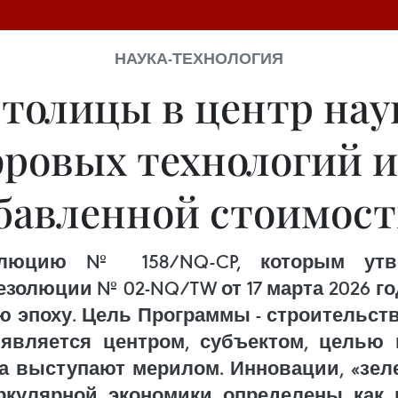
НАУКА-ТЕХНОЛОГИЯ
толицы в центр наук
ровых технологий и 
бавленной стоимос
олюцию № 158/NQ-CP, которым утв
золюции № 02-NQ/TW от 17 марта 2026 г
ю эпоху. Цель Программы - строительств
 является центром, субъектом, целью
да выступают мерилом. Инновации, «зе
ркулярной экономики определены ка