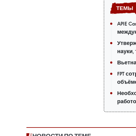
APIE C
между
Утверж
науки,
Вьетна
FPT со
объём
Необхо
работо