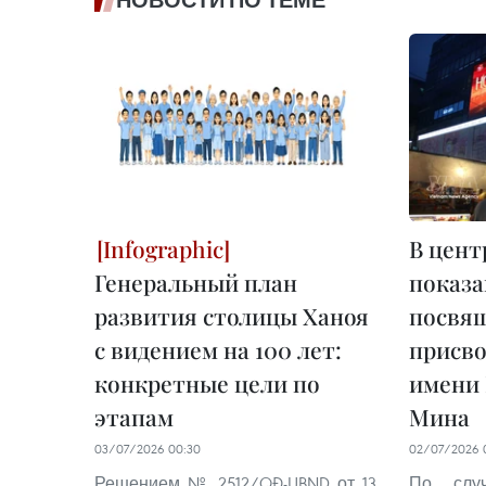
НОВОСТИ ПО ТЕМЕ
В цент
Генеральный план
показа
развития столицы Ханоя
посвя
с видением на 100 лет:
присво
конкретные цели по
имени 
этапам
Мина
03/07/2026 00:30
02/07/2026 
Решением № 2512/QĐ-UBND от 13
По слу