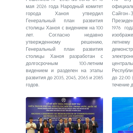
мая 2026 года Народный комитет
официаль
города Ханоя утвердил
Сайго
Генеральный план развития
Президе
столицы Ханоя с видением на 100
1976 го
лет. Согласно недавно
изображ
утвержденному решению,
летнему
Генеральный план развития
демонст
столицы Ханоя разработан с
элект
долгосрочным 100-летним
центра
видением и разделен на этапы
Республи
развития до 2035, 2045, 2065 и 2085
до 22:00
годов.
течение д