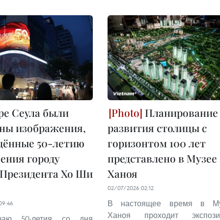
ре Сеула были
Планирование
ны изображения,
развития столицы с
щённые 50-летию
горизонтом 100 лет
ения городу
представлено в Музее
Президента Хо Ши
Ханоя
02/07/2026 02:12
В настоящее время в Му
09:46
Ханоя проходит экспози
чаю 50-летия со дня